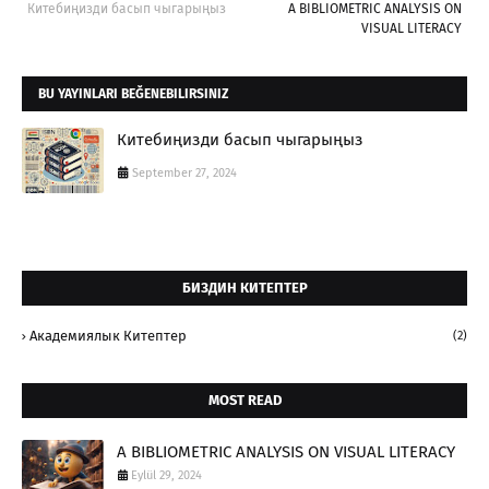
Китебиңизди басып чыгарыңыз
A BIBLIOMETRIC ANALYSIS ON
VISUAL LITERACY
BU YAYINLARI BEĞENEBILIRSINIZ
Китебиңизди басып чыгарыңыз
September 27, 2024
БИЗДИН КИТЕПТЕР
Академиялык Китептер
(2)
MOST READ
A BIBLIOMETRIC ANALYSIS ON VISUAL LITERACY
Eylül 29, 2024