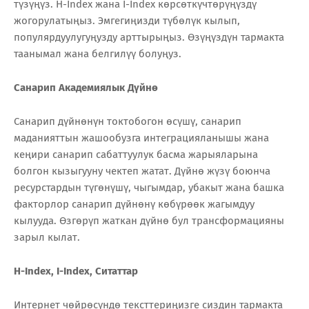
түзүңүз. H-Index жана I-Index көрсөткүчтөрүңүздү
жогорулатыңыз. Эмгегиңизди түбөлүк кылып,
популярдуулугуңузду арттырыңыз. Өзүңүздүн тармакта
таанымал жана белгилүү болуңуз.
Санарип Академиялык Дүйнө
Санарип дүйнөнүн токтобогон өсүшү, санарип
маданияттын жашообузга интеграцияланышы жана
кеңири санарип сабаттуулук басма жарыяларына
болгон кызыгууну чектеп жатат. Дүйнө жүзү боюнча
ресурстардын түгөнүшү, чыгымдар, убакыт жана башка
факторлор санарип дүйнөнү көбүрөөк жагымдуу
кылууда. Өзгөрүп жаткан дүйнө бул трансформацияны
зарыл кылат.
H-Index, I-Index, Ситаттар
Интернет чөйрөсүндө тексттериңизге сиздин тармакта