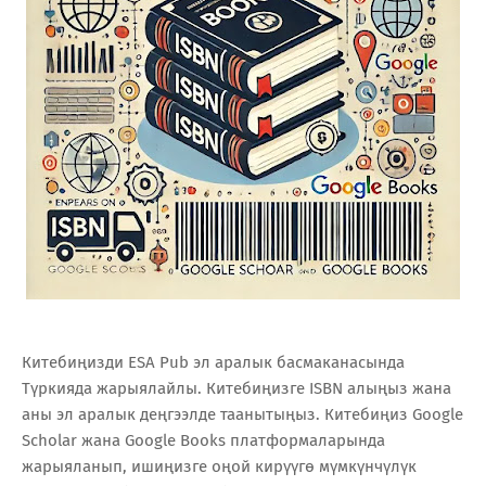
Китебиңизди ESA Pub эл аралык басмаканасында
Түркияда жарыялайлы. Китебиңизге ISBN алыңыз жана
аны эл аралык деңгээлде таанытыңыз. Китебиңиз Google
Scholar жана Google Books платформаларында
жарыяланып, ишиңизге оңой кирүүгө мүмкүнчүлүк