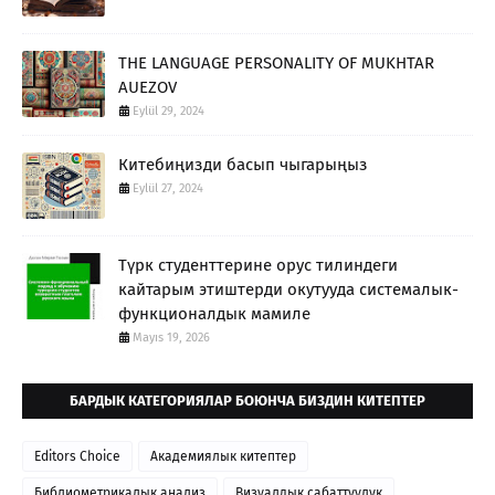
THE LANGUAGE PERSONALITY OF MUKHTAR
AUEZOV
Eylül 29, 2024
Китебиңизди басып чыгарыңыз
Eylül 27, 2024
Түрк студенттерине орус тилиндеги
кайтарым этиштерди окутууда системалык-
функционалдык мамиле
Mayıs 19, 2026
БАРДЫК КАТЕГОРИЯЛАР БОЮНЧА БИЗДИН КИТЕПТЕР
Editors Choice
Академиялык китептер
Библиометрикалык анализ
Визуалдык сабаттуулук