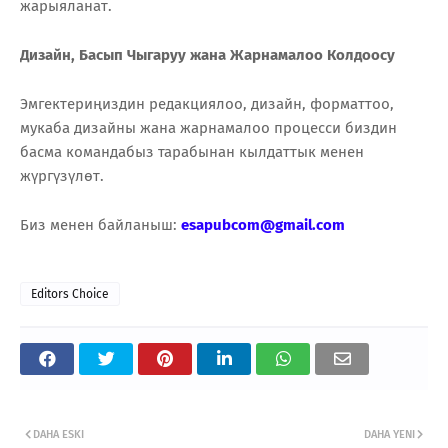
жарыяланат.
Дизайн, Басып Чыгаруу жана Жарнамалоо Колдоосу
Эмгектериңиздин редакциялоо, дизайн, форматтоо,
мукаба дизайны жана жарнамалоо процесси биздин
басма командабыз тарабынан кылдаттык менен
жүргүзүлөт.
Биз менен байланыш:
esapubcom@gmail.com
Editors Choice
DAHA ESKI
DAHA YENI