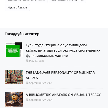
Муктар Ауэзов
Тасаддуй китептер
Түрк студенттерине орус тилиндеги
кайтарым этиштерди окутууда системалык-
функционалдык мамиле
May 19, 2026
THE LANGUAGE PERSONALITY OF MUKHTAR
AUEZOV
September 29, 2024
A BIBLIOMETRIC ANALYSIS ON VISUAL LITERACY
September 29, 2024