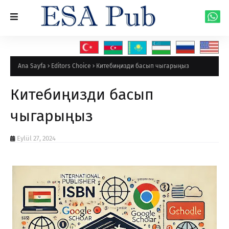
Ana Sayfa
Editors Choice
Китебиңизди басып чыгарыңыз
Китебиңизди басып
чыгарыңыз
Eylül 27, 2024