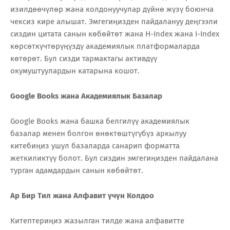
изилдөөчүлөр жана колдонуучулар дүйнө жүзү боюнча
чексиз кире алышат. Эмгегиңизден пайдалануу деңгээли
сиздин цитата санын көбөйтөт жана H-Index жана I-Index
көрсөткүчтөрүңүздү академиялык платформаларда
көтөрөт. Бул сизди тармактагы активдүү
окумуштуулардын катарына кошот.
Google Books жана Академиялык Базалар
Google Books жана башка белгилүү академиялык
базалар менен болгон өнөктөштүгүбүз аркылуу
китебиңиз ушул базаларда санарип форматта
жеткиликтүү болот. Бул сиздин эмгегиңизден пайдалана
турган адамдардын санын көбөйтөт.
Ар Бир Тил жана Алфавит үчүн Колдоо
Китептериңиз жазылган тилде жана алфавитте