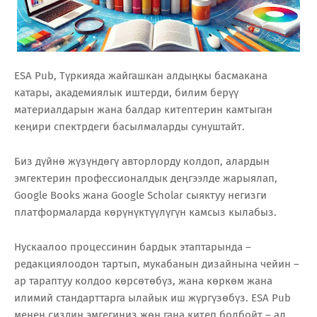
ESA Pub, Түркияда жайгашкан алдыңкы басмакана
катары, академиялык иштерди, билим берүү
материалдарын жана балдар китептерин камтыган
кеңири спектрдеги басылмаларды сунуштайт.
Биз дүйнө жүзүндөгү авторлорду колдоп, алардын
эмгектерин профессионалдык деңгээлде жарыялап,
Google Books жана Google Scholar сыяктуу негизги
платформаларда көрүнүктүүлүгүн камсыз кылабыз.
Нускаалоо процессинин бардык этаптарында –
редакциялоодон тартып, мукабанын дизайнына чейин –
ар тараптуу колдоо көрсөтөбүз, жана көркөм жана
илимий стандарттарга ылайык иш жүргүзөбүз. ESA Pub
менен сиздин эмгегиңиз жөн гана китеп болбойт – ал