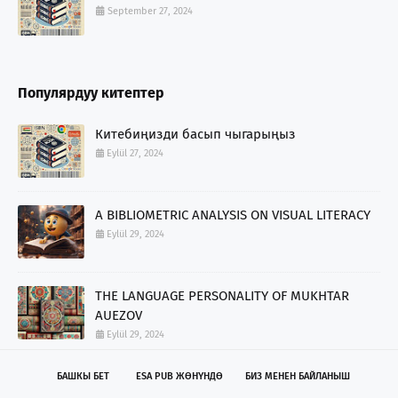
September 27, 2024
Популярдуу китептер
Китебиңизди басып чыгарыңыз
Eylül 27, 2024
A BIBLIOMETRIC ANALYSIS ON VISUAL LITERACY
Eylül 29, 2024
THE LANGUAGE PERSONALITY OF MUKHTAR
AUEZOV
Eylül 29, 2024
БАШКЫ БЕТ
ESA PUB ЖӨНҮНДӨ
БИЗ МЕНЕН БАЙЛАНЫШ