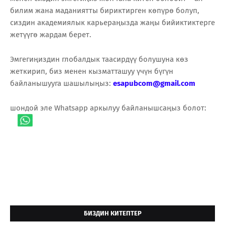
билим жана маданиятты бириктирген көпүрө болуп,
сиздин академиялык карьераңызда жаңы бийиктиктерге
жетүүгө жардам берет.
Эмгегиңиздин глобалдык таасирдүү болушуна көз
жеткирип, биз менен кызматташуу үчүн бүгүн
байланышууга шашылыңыз:
esapubcom@gmail.com
шондой эле Whatsapp аркылуу байланышсаңыз болот:
БИЗДИН КИТЕПТЕР