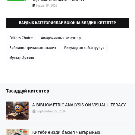
Mayıs 19, 2026
БАРДЫК КАТЕГОРИЯЛАР БОЮНЧА БИЗДИН КИТЕПТЕР
Editors Choice
Академиялык китептер
Библиометрикалык анализ
Визуалдык сабаттуулук
Муктар Ауэзов
Тасаддуй китептер
A BIBLIOMETRIC ANALYSIS ON VISUAL LITERACY
September 29, 2024
Китебиңизди басып чыгарыңыз