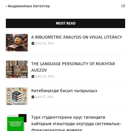
Академиялык Китептер
(2)
MOST READ
A BIBLIOMETRIC ANALYSIS ON VISUAL LITERACY
Eylül 29, 2024
THE LANGUAGE PERSONALITY OF MUKHTAR
AUEZOV
Eylül 29, 2024
Китебиңизди басып чыгарыңыз
Eylül 27, 2024
Түрк студенттерине орус тилиндеги
кайтарым этиштерди окутууда системалык-
функционалдык мамиле